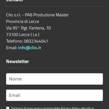
Clio s.r.l. - PA6 Produzione Master
Provincia di
Lecce
Via 95° Rgt. Fanteria, 70
73100
Lecce
(
Le
)
Telefono: 0832344041
Email:
info@clio.it
Newsletter
Dichiaro di aver preso visione della Privacy Policy del sito e