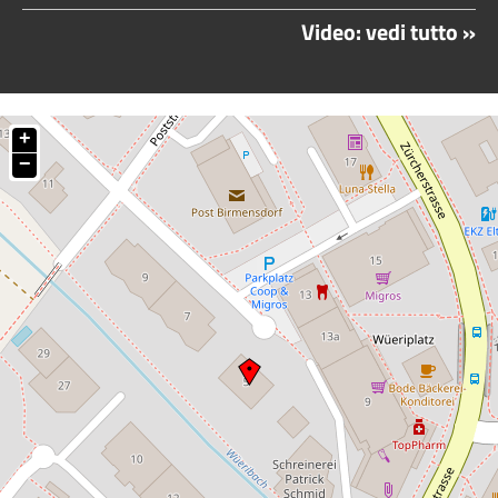
Video: vedi tutto »
+
−